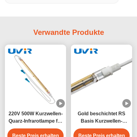
Verwandte Produkte
220V 500W Kurzwellen-
Gold beschichtet RS
Quarz-Infrarotlampe für
Basis Kurzwellen-
Sauna und
Infrarot-Heizlampe
Beste Preis erhalten
Industrieheizung
Beste Preis erhalten
500W 230V