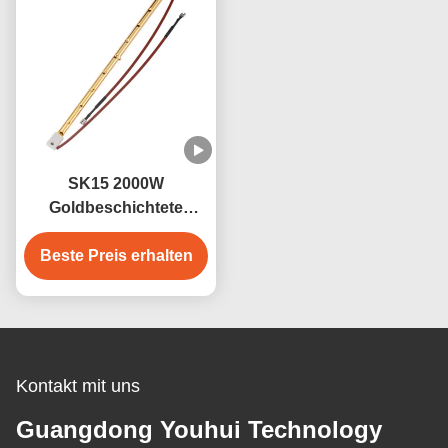
SK15 2000W
Goldbeschichtete
Quarz-Infrarot-
Heizlampe für Sauna
Beste Preis erhalten
Kontakt mit uns
Guangdong Youhui Technology