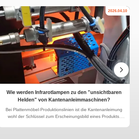
2026.04.10
Wie werden Infrarotlampen zu den "unsichtbaren
Helden" von Kantenanleimmaschinen?
Bei Plattenmöbel-Produktionslinien ist die Kantenanleimung
wohl der Schlüssel zum Erscheinungsbild eines Produkts.
Selbst wenn die Kantenanleimung sauber aufgebracht wird,
sinkt die Gesamtqualität des Produkts sofort, wenn sie sich
ablöst, abfällt oder die Klebelinien nach einer Weile schwarz