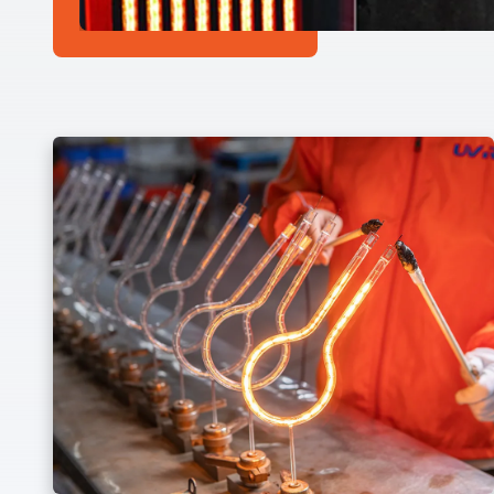
Ausgangsleistung rechtzeitig anhand der
Temperaturänderungen der Vorform während des
Produktionsprozesses anpassen.Verbesserung der
Produktionseffizienz und der ProduktqualitätSo können
beispielsweise einige Kurzwellen-Infrarot-Heizlampen
innerhalb von 1-3 Sekunden schnell erwärmt oder abgekühlt
werden, wodurch die Steuerung des Heizprozesses flexibler
wird.