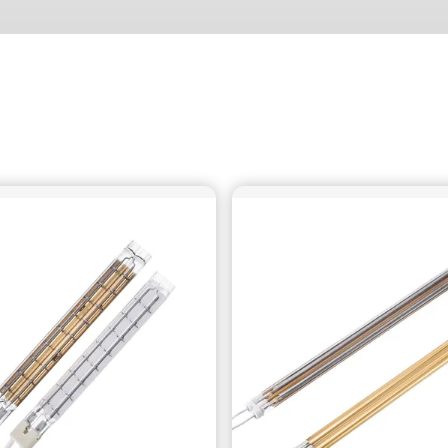
Angesichts der vielfältigen Anforderungen an hohe Effizienz,
stabile Qualität und geringen Energieverbrauch sind
Infrarotlampen nach und nach zu einem unverzichtbaren
Kerngerät im Trocknungsprozess geworden. Heute
besprechen wir die Kernkomponente der
Tunnelofentrocknung – die Infrarotlampe – und sehen, wie sie
zu einem „Effizienzbeschleuniger“ im Bereich der industriellen
Trocknung geworden ist. Anwendung von Infrarotlampen in
Tunnelofenanlagen Der Einsatz von Infrarotlampen in
Tunnelofenanlagen ist eine kontinuierliche Trocknungs- oder
Backtechnologie, bei der Infrarotstrahlung zum direkten
Erhitzen von Materialien genutzt wird. Im Vergleich zur
herkömmlichen Heißluftzirkulationsheizung wirkt sie durch
„gerichtete Strahlungswärmeübertragung“ direkt auf
Materialien und löst so Probleme wie geringe thermische
Effizienz, hohen Energieverbrauch, lange Vorheizzeit,
ungenaue Temperaturregelung und ungleichmäßige
Erwärmung komplexer Werkstücke. Es ist zur bevorzugten
Heizmethode für moderne und raffinierte Produktionslinien
geworden. Drei Kernvorteile von Infrarotlampen Beim Betrieb