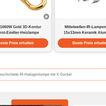
passenden Wellenlänge eine präzise und gezielte Erwärmung
erreichen. Kurzwelle (nahes Infrarot): Extrem schnelle
Reaktion und tiefes Eindringen, geeignet für Anwendungen,
die eine schnelle Erwärmung erfordern, wie z. B.
Metallbeschichtungen und Autolackierungen.
 1660W Gold 3D-Kontur
Mittelwellen-IR-Lampen
Mittel-/Langwelle (fernes Infrarot): Sanfte Erwärmung,
arot-Emitter-Heizlampe
15x33mm Keramik Alu
geeignet für wärmeempfindliche Materialien wie Kunststoffe,
Doppelrohr
Holz, Lebensmittel oder Papier, verhindert Verformung oder
este Preis erhalten
Beste Preis erhalt
Anbrennen. (3)Sofort einsatzbereit, energiesparend und
verbrauchsreduzierend In Tunnelöfen ist Zeit Geld.
Infrarotlampen haben eine äußerst geringe thermische
Trägheit. Kein Vorheizen erforderlich: Die Nennleistung wird
innerhalb von Sekunden nach dem Start erreicht, im
Gegensatz zu herkömmlichen Widerstandsdrahtöfen, die eine
ellen-IR-Heizlampe mit Goldreflektor
lange Aufwärmphase erfordern. Synchrone Steuerung: Wenn
die Produktionslinie stoppt, hören die Lampen sofort auf zu
heizen, wodurch Energieverschwendung und ein Überbacken
der Produkte vermieden werden. Daten zeigen, dass der
Umbau eines herkömmlichen Heiztunnels in einen
Ferninfrarottunnel die Installationsleistung um 30–45 %