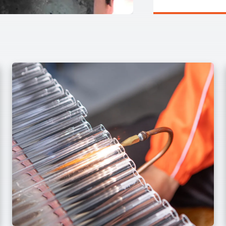
von entscheidender Bedeutung. Der Einsatz von
Infrarotlampen in Tunnelöfen ist nicht nur ein technologischer
Fortschritt, sondern eine Revolution in der
Produktionsphilosophie. Mit höheren Geschwindigkeiten,
geringerem Energieverbrauch und besserer Qualität stellt es
seine Kernstärke im Bereich der industriellen Trocknung unter
Beweis.