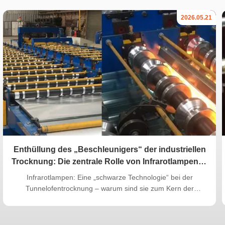
2026.05.21
Enthüllung des „Beschleunigers“ der industriellen
Trocknung: Die zentrale Rolle von Infrarotlampen in
Tunnelöfen
Infrarotlampen: Eine „schwarze Technologie“ bei der
Tunnelofentrocknung – warum sind sie zum Kern der
Qualitäts- und Effizienzsteigerung geworden? In der
industriellen Fertigung ist die Tunnelofentrocknung ein
entscheidender Schritt zur Bestimmung der Produktqualität.