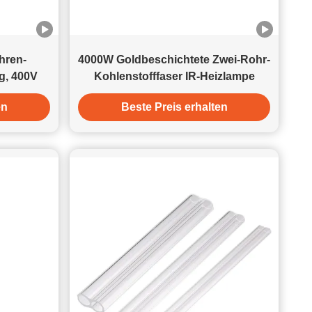
von Infrarotstrahlen: Vor dem Auftragen des Klebstoffs sorgen
Infrarotlampen für eine berührungslose Vorwärmung der
Plattenkanten. • Effekt: Erhöht schnell die
Oberflächentemperatur der Platten (normalerweise auf 60°C-
hren-
4000W Goldbeschichtete Zwei-Rohr-
100°C), entfernt Oberflächenfeuchtigkeit und ermöglicht es
ig, 400V
Kohlenstofffaser IR-Heizlampe
dem anschließend aufgetragenen Klebstoff, eine optimale
Fließfähigkeit beizubehalten und wie Baumwurzeln in die
en
Beste Preis erhalten
Holzmaserung einzudringen. (2) Der "Beschleuniger" nach
dem Kantenanleimen: Sofortiges Aushärten verhindert
Verrutschen Bei hochwertigem Kantenanleimen mit PUR-
Kleber (Polyurethan-Schmelzkleber) ist die Aushärtezeit ein
großes Anliegen. Wenn Platten direkt nach dem
Kantenanleimen gestapelt oder verpackt werden, ist der
Kleber noch nicht trocken, was leicht dazu führt, dass sich die
Kantenleiste verschiebt oder die Klebelinie verformt. • Die
Rolle der Infrarotstrahlung: Nutzt die Durchdringungskraft der
Infrarotstrahlung, um die Kantenleiste und die Klebeschicht
zusätzlich zu erwärmen oder zu bestrahlen. • Ergebnisse:
Laut relevanten Daten aus der Holzbearbeitungspraxis kann
eine ordnungsgemäße Infraroterwärmung die Nicht-Haftzeit
des Klebstoffs um mehr als 20 % verkürzen (z. B. von 4