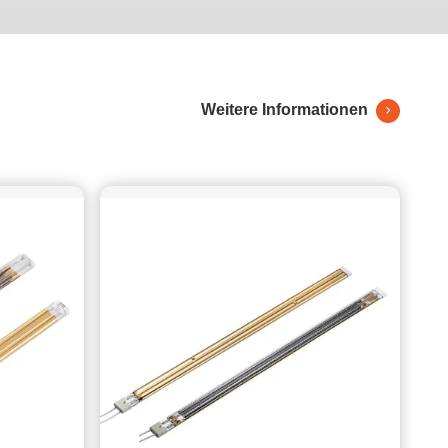
werden. Viele Fabrikbesitzer und Tischler sind beunruhigt
über: Warum löst sich die Kantenanleimung im Winter oft?
Warum härtet PUR-Kleber so langsam aus? Tatsächlich liegt
der Schlüssel zur Lösung dieser Probleme oft in einer
unauffälligen Komponente der Kantenanleimmaschine – der
Weitere Informationen
Infrarotlampe. Heute enthüllen wir ihre entscheidende Rolle
bei Kantenanleimvorgängen. I. Die drei Schlüsselrollen von
Infrarotlampen in Kantenanleimmaschinen Bei traditionellen
Kantenanleimprozessen konzentrieren wir uns oft nur auf das
Auftragen von Klebstoff und das Pressen und
vernachlässigen die Rolle der Wärme. Die Hinzufügung von
Infrarotlampen löst effektiv drei Kernprobleme: (1) Vorheizen
vor dem Kantenanleimen: Eliminierung von
Temperaturunterschieden und Verhinderung von
Fehlhaftungen In kalten Jahreszeiten (oder bei niedrigen
Werkstatttemperaturen) ist die Oberfläche der Platten oft kalt.
Wenn Schmelzkleber direkt aufgetragen wird, kühlt der Kleber
beim Kontakt mit der kalten Platte sofort ab, was zu
schlechter Fließfähigkeit führt und ein Eindringen in die
Holzporen verhindert, was zu Fehlhaftungen führt. • Die Rolle