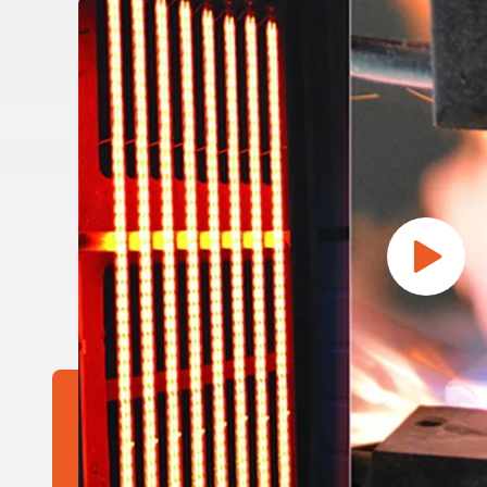
und Qualität ● Marktreputation: Die Wahl bekannter Marken
von Infrarot-Heizlampen sorgt in der Regel für eine bessere
Produktqualität und -leistung.Marken wie USHIO und Philips
sind in der Flaschenblasmaschinenindustrie sehr bekannt und
genießen einen guten Ruf. ● Lebensdauer: Hochwertige
Heizlampen haben eine lange Lebensdauer, wodurch die
Ausfallzeiten der Geräte und der Austausch von Lampen
reduziert und die Wartungskosten gesenkt werden.Die
Lebensdauer einiger Lichtröhren kann mehr als 5000
Stunden betragen, was Unternehmen im Vergleich zu
gewöhnlichen Leuchtrohren mehr Zeit und Kosten sparen
kann. Kompatibilität der Regelungssysteme ● Einstellbar: Die
Heizlampe sollte mit dem Steuerungssystem der
Flaschenblasmaschine kompatibel sein, damit die Leistung
genau eingestellt werden kann.Dies erlaubt eine flexible
Anpassung der Heiztemperatur und -zeit je nach
verschiedenen Vorformmaterialien, Spezifikationen und
Produktionsprozessanforderungen, um die beste
Heizungseffekt für Vorformen zu gewährleisten. ●
Reaktionsgeschwindigkeit: Die schnelle Heizlampe kann die