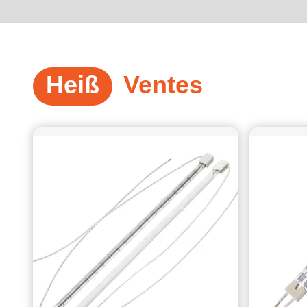
Anwendungseffekt: Nach Einführung von Infrarot-
HeizlampenDas schnelle und gleichmäßige Erhitzen der
Flaschenvorformen wird durch präzise Steuerung der
Wellenlänge und der Energieausgabe des
Infrarotlampenrohrs erreicht., was die Konsistenz der
Heiß
Ventes
Flaschendurchdicke erheblich verbessert und die
Produktqualität verbessert.und die Produktionseffizienz wird
erheblich verbessert. Bei der Auswahl einer für eine
Flaschenblasmaschine geeigneten Infrarot-Heizlampe sind
folgende Aspekte zu berücksichtigen: Wellenlänge
●Entsprechendes Vorformmaterial: Verschiedene
Kunststoffvorformmaterialien haben unterschiedliche
Absorptionsmerkmale für Infrarotstrahlung.PET-
Plastikflaschenvorformungen haben in der Regel gute
Absorptionswirkungen im Wellenlängenbereich von 1.2 μm
bis 1,5 μm. Die Wahl einer Infrarot-Heizlampe in diesem
Wellenlängenbereich ermöglicht eine schnelle Erwärmung
und eine effiziente Energieverwertung. ●Erwärmtiefe:
Kurzwellig-Infrarot (0,75-1,4um) hat eine starke
Durchdringungskraft, die die Vorform gleichmäßig von innen