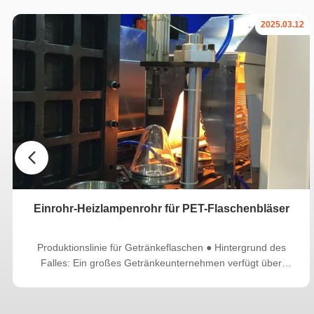
2025.03.12
Einrohr-Heizlampenrohr für PET-Flaschenbläser
Produktionslinie für Getränkeflaschen ● Hintergrund des
Falles: Ein großes Getränkeunternehmen verfügt über
mehrere Getränkeflaschenblasen-Produktionslinien.die
Probleme wie ungleichmäßige Heizung aufwiesen, hoher
Energieverbrauch und geringe Produktionseffizienz. ●