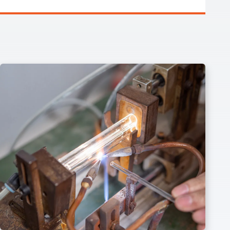
• Häufiges Kantenverziehen im Winter: Sobald die Temperatur
sinkt, beginnt sich die Kantenleiste abzulösen. • Langsame
Aushärtung von PUR-Kleber: Die kantenangeleimten Platten
müssen lange vor dem Trimmen gestapelt werden, was viel
Platz beansprucht. • Hohe Ausschussrate bei unregelmäßig
geformten Teilen: Bei der Herstellung von gebogenen
Türpaneelen federt die Kantenleiste immer zurück und löst
sich. IV. FazitIm heutigen Streben nach Qualität bei der
"ganzen Hausanpassung" geht es beim Kantenanleimen nicht
nur darum, die Kanten zu versiegeln, sondern sie fest und
schön zu versiegeln. Obwohl die Infrarotlampe nur eine kleine
Komponente der Kantenanleimmaschine ist, ist sie ein
goldener Schlüssel zur Lösung der Probleme der
"Temperaturdifferenz-Delamination" und der
"Aushärtungseffizienz". Die Wahl der richtigen Heizmethode
ermöglicht es Ihnen, sich von den Problemen des
Kantenverziehens bei Ihren Möbeln zu verabschieden und die
Qualität auf die nächste Stufe zu heben!