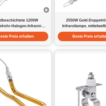
von Tunnelöfen sind Infrarotlampen nicht nur „Heizelemente“,
sondern spielen eine intelligentere Rolle: (1) Hocheffiziente
Penetration, wodurch eine „interne und externe“ Erwärmung
erreicht wird Herkömmliche Heizungen leiten die Wärme oft
dbeschichtete 1200W
2550W Gold-Doppelrö
von außen nach innen, was leicht zu dem Phänomen „außen
lrohr-Halogen-Infrarot-
Infrarotlampe, mittelwell
verbrannt, innen zart“ führt. Infrarotstrahlung verfügt jedoch
Heizlampe
über eine extrem hohe Durchdringungskraft und
este Preis erhalten
Beste Preis erhalt
Energieumwandlungseffizienz, wodurch sie Materialien tief im
Inneren erwärmen und so eine Überhitzung der Oberfläche
vermeiden kann. Prinzip: Infrarotstrahlung wirkt direkt auf die
Materialmoleküle, verursacht molekulare Schwingungen und
erzeugt Wärme. Wirkung: Das Material wird gleichzeitig innen
und außen erhitzt, wodurch Feuchtigkeit oder Lösungsmittel
schnell von innen nach außen wandern können.
Beispielsweise wird beim Trocknen von
Lithiumbatterieelektroden oder dicken Beschichtungen
wirksam die Bildung eines Oberflächenfilms verhindert, der
interne Luftblasen einschließen kann. (2) Eine präzise
Abstimmung verbessert die Trocknungsqualität. Verschiedene
Materialien absorbieren Infrarotlicht unterschiedlicher
Wellenlänge. Infrarotlampen können durch die Wahl der