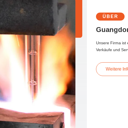
reduzieren kann. Anwendbare Szenarien: Eine vielseitige
Lösung, die mehrere Bereiche abdeckt Infrarotlampen
werden häufig in Tunnelöfen eingesetzt und decken nahezu
ÜBER
alle Branchen ab, in denen eine Wärmehärtung erforderlich
Guangdon
ist: Druck und Verpackung: Trocknen der Tinte auf Papier und
Folie. Infrarotstrahlen wirken direkt auf die Farbschicht und
verhindern so, dass das Papier aufgrund hoher Temperaturen
Unsere Firma ist e
knittert, und erhöhen die Trocknungsgeschwindigkeit um über
Verkäufe und Servi
50 %. Elektronikindustrie: Vorwärmen von Leiterplattenlöten,
Aushärten von Klebstoffen für elektronische Komponenten
und Trocknen von Lithiumbatterieelektroden.
Weitere In
Automobillackierung: Lackieren und Trocknen von
Metallteilen. Kurzwellige Infrarotstrahlen können den Lack
schnell aushärten und so Laufspuren und Nadellöcher
reduzieren. Lebensmittel- und Pharmaindustrie: Färben und
Trocknen von Backwaren wie Brot und Keksen, schnelles
Trocknen landwirtschaftlicher Produkte und
Oberflächensterilisation von Fleischprodukten. Bei dem
heutigen Streben nach Kostensenkung und
Effizienzsteigerung ist die Wahl der richtigen Heizmethode