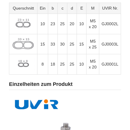
Querschnitt
Ein
b
c
d
E
M
UVIR Nr.
M5
10
23
25
20
10
GJ0002L
x 20
M5
15
33
30
25
15
GJ0003L
x 25
M5
8
18
25
25
10
GJ0001L
x 20
Einzelheiten zum Produkt