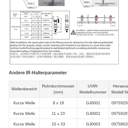
Andere IR-Halterparameter
Rohrdurchmesser
UVIR-
Heraeu
Wellenbereich
(mm)
Modellnummer
Modell Nr
Kurze Welle
8 x 18
GJ0001
0975929
Kurze Welle
11 x 23
GJ0002
0975928
Kurze Welle
15 x 33
GJ0003
0975802