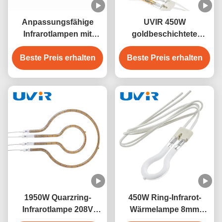
Anpassungsfähige
UVIR 450W
Infrarotlampen mit
goldbeschichtete
Goldreflektorring mit 1-
Wolfram-Glanzring-
Beste Preis erhalten
Jahresgarantie für
Beste Preis erhalten
Infrarotlampe
industrielle
Anwendungen
1950W Quarzring-
450W Ring-Infrarot-
Infrarotlampe 208V
Wärmelampe 8mm
Industrieheizung
Quarzglasrohr