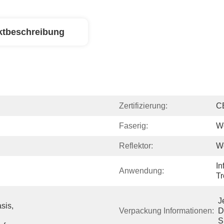
ktbeschreibung
Zertifizierung:
C
Faserig:
W
Reflektor:
W
In
Anwendung:
Tr
J
is, 
Verpackung Informationen:
D
S