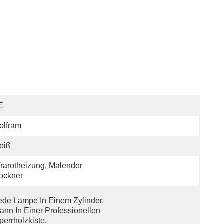
E
olfram
eiß
frarotheizung, Malender 
ockner
ede Lampe In Einem Zylinder. 
ann In Einer Professionellen 
perrholzkiste.