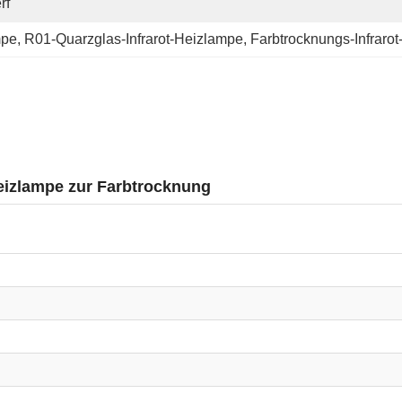
rf
mpe
, 
R01-Quarzglas-Infrarot-Heizlampe
, 
Farbtrocknungs-Infraro
eizlampe zur Farbtrocknung