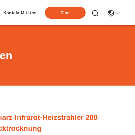
Kontakt Mit Uns
Zitat
ten
rz-Infrarot-Heizstrahler 200-
cktrocknung