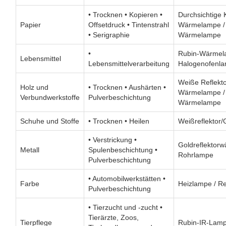
• Trocknen • Kopieren •
Durchsichtige 
Papier
Offsetdruck • Tintenstrahl
Wärmelampe /
• Serigraphie
Wärmelampe
•
Rubin-Wärmel
Lebensmittel
Lebensmittelverarbeitung
Halogenofenl
Weiße Reflektor
Holz und
• Trocknen • Aushärten •
Wärmelampe / 
Verbundwerkstoffe
Pulverbeschichtung
Wärmelampe
Schuhe und Stoffe
• Trocknen • Heilen
Weißreflektor/G
• Verstrickung •
Goldreflektorw
Metall
Spulenbeschichtung •
Rohrlampe
Pulverbeschichtung
• Automobilwerkstätten •
Farbe
Heizlampe / Re
Pulverbeschichtung
• Tierzucht und -zucht •
Tierärzte, Zoos,
Tierpflege
Rubin-IR-Lam