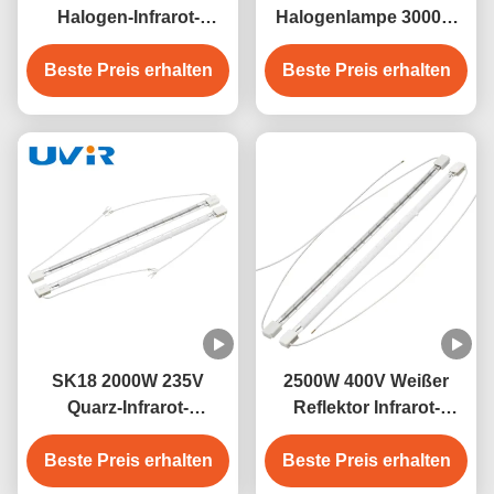
Halogen-Infrarot-
Halogenlampe 3000W
Heizlampe mit SK15-
400V für
Beste Preis erhalten
Basis
Beste Preis erhalten
Industrieheizung
SK18 2000W 235V
2500W 400V Weißer
Quarz-Infrarot-
Reflektor Infrarot-
Heizlampe für
Heizstrahler für
industrielle Trocknung
Beste Preis erhalten
Beste Preis erhalten
Blasmaschinen