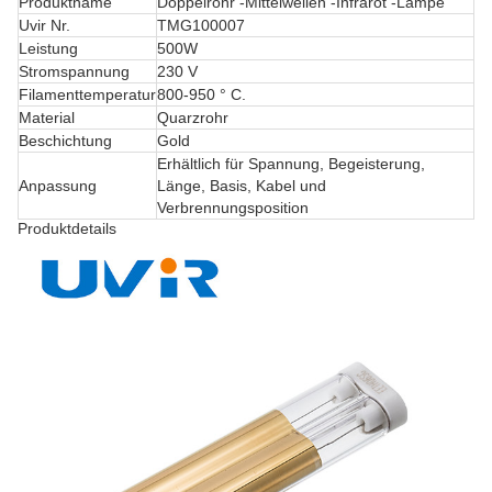
Produktname
Doppelrohr -Mittelwellen -Infrarot -Lampe
Uvir Nr.
TMG100007
Leistung
500W
Stromspannung
230 V
Filamenttemperatur
800-950 ° C.
Material
Quarzrohr
Beschichtung
Gold
Erhältlich für Spannung, Begeisterung,
Anpassung
Länge, Basis, Kabel und
Verbrennungsposition
Produktdetails