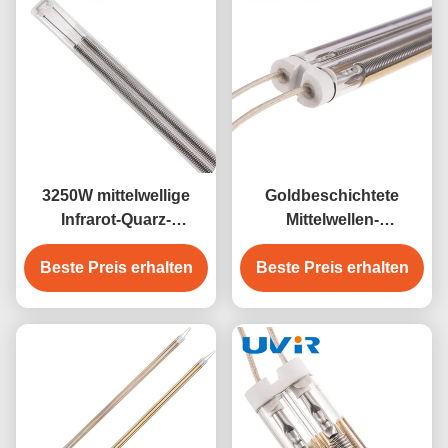
3250W mittelwellige
Goldbeschichtete
Infrarot-Quarz-
Mittelwellen-
Heizlampe zum
Infrarotlampe 4100W
Trocknen von Lacken
Beste Preis erhalten
400V Lacktrocknung
Beste Preis erhalten