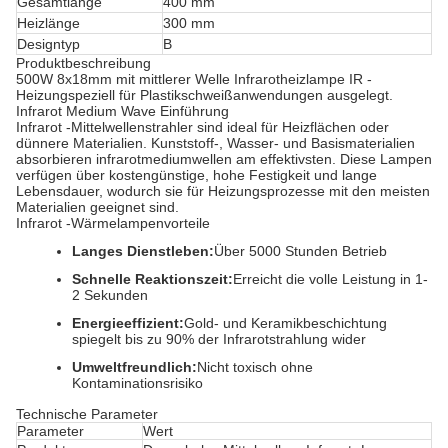
Gesamtlänge
400 mm
Heizlänge
300 mm
Designtyp
B
Produktbeschreibung
500W 8x18mm mit mittlerer Welle Infrarotheizlampe IR -
Heizung
speziell für Plastikschweißanwendungen ausgelegt.
Infrarot Medium Wave Einführung
Infrarot -Mittelwellenstrahler sind ideal für Heizflächen oder
dünnere Materialien. Kunststoff-, Wasser- und Basismaterialien
absorbieren infrarotmediumwellen am effektivsten. Diese Lampen
verfügen über kostengünstige, hohe Festigkeit und lange
Lebensdauer, wodurch sie für Heizungsprozesse mit den meisten
Materialien geeignet sind.
Infrarot -Wärmelampenvorteile
Langes Dienstleben:
Über 5000 Stunden Betrieb
Schnelle Reaktionszeit:
Erreicht die volle Leistung in 1-
2 Sekunden
Energieeffizient:
Gold- und Keramikbeschichtung
spiegelt bis zu 90% der Infrarotstrahlung wider
Umweltfreundlich:
Nicht toxisch ohne
Kontaminationsrisiko
Technische Parameter
Parameter
Wert