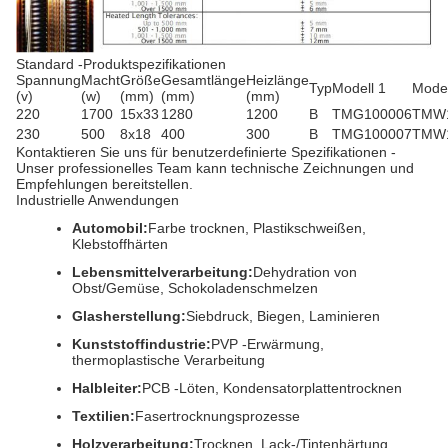
Standard -Produktspezifikationen
Spannung
Macht
Größe
Gesamtlänge
Heizlänge
Typ
Modell 1
Model
(v)
(w)
(mm)
(mm)
(mm)
220
1700
15x33
1280
1200
B
TMG100006
TMW
230
500
8x18
400
300
B
TMG100007
TMW
Kontaktieren Sie uns für benutzerdefinierte Spezifikationen -
Unser professionelles Team kann technische Zeichnungen und
Empfehlungen bereitstellen.
Industrielle Anwendungen
Automobil:
Farbe trocknen, Plastikschweißen,
Klebstoffhärten
Lebensmittelverarbeitung:
Dehydration von
Obst/Gemüse, Schokoladenschmelzen
Glasherstellung:
Siebdruck, Biegen, Laminieren
Kunststoffindustrie:
PVP -Erwärmung,
thermoplastische Verarbeitung
Halbleiter:
PCB -Löten, Kondensatorplattentrocknen
Textilien:
Fasertrocknungsprozesse
Holzverarbeitung:
Trocknen, Lack-/Tintenhärtung