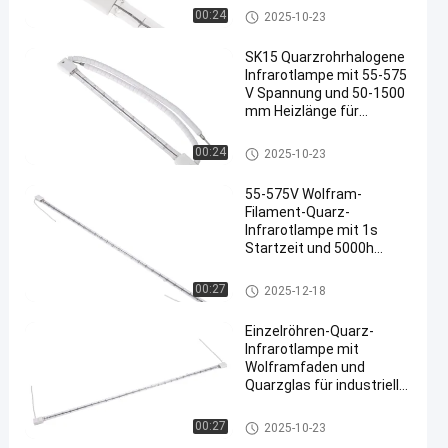
industrielle Heizung
Quarz-Infrarot-Lampen
00:24
2025-10-23
SK15 Quarzrohrhalogene
Infrarotlampe mit 55-575
V Spannung und 50-1500
mm Heizlänge für
schnelle 1s-
Reaktionsheizung
Quarz-Infrarot-Lampen
00:24
2025-10-23
55-575V Wolfram-
Filament-Quarz-
Infrarotlampe mit 1s
Startzeit und 5000h
Lebensdauer für
industrielle Heizung
Quarz-Infrarot-Lampen
00:27
2025-12-18
Einzelröhren-Quarz-
Infrarotlampe mit
Wolframfaden und
Quarzglas für industrielle
Anwendungen
Quarz-Infrarot-Lampen
00:27
2025-10-23